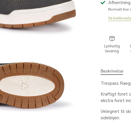
Afhentning 
Normalt klar 
Se butiksopl
Lynhurtig
levering
Beskrivelse
Trespass Raeg
Kraftigt foret
ekstra foret ind
Velegnet til sk
sidelinjen.