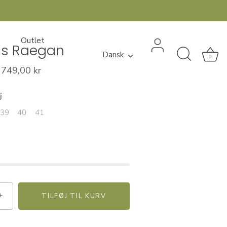
Outlet
ss Raegan
Sprog
Dansk
0
749,00 kr
j
39
40
41
+
TILFØJ TIL KURV