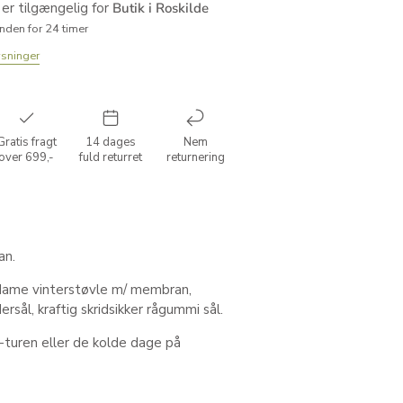
er tilgængelig for
Butik i Roskilde
inden for 24 timer
ysninger
Gratis fragt
14 dages
Nem
over 699,-
fuld returret
returnering
an.
 dame vinterstøvle m/ membran,
ersål, kraftig skridsikker rågummi sål.
i-turen eller de kolde dage på