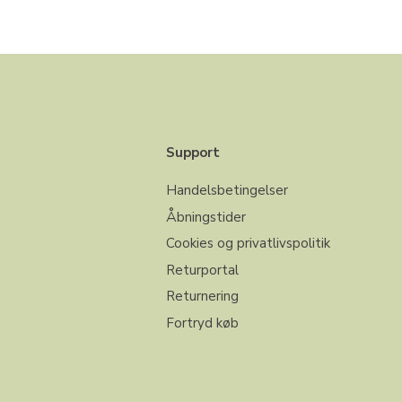
Support
Handelsbetingelser
Åbningstider
Cookies og privatlivspolitik
Returportal
Returnering
Fortryd køb