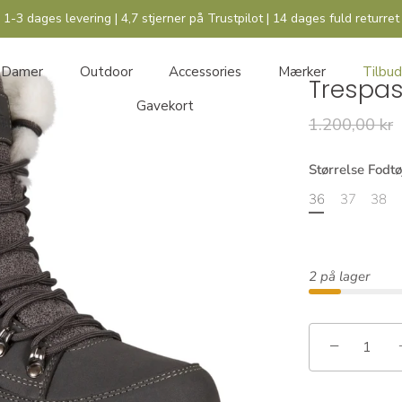
1-3 dages levering | 4,7 stjerner på Trustpilot | 14 dages fuld returret
Damer
Outdoor
Accessories
Mærker
Tilbud
Trespa
Gavekort
1.200,00 kr
Størrelse Fodtø
36
37
38
2 på lager
−