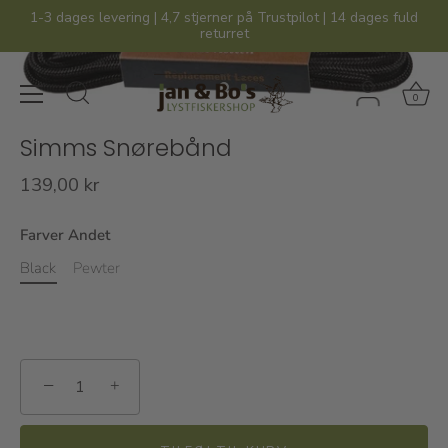
Hop
1-3 dages levering | 4,7 stjerner på Trustpilot | 14 dages fuld
til
returret
indhold
0
Simms Snørebånd
139,00 kr
Farver Andet
Black
Pewter
−
+