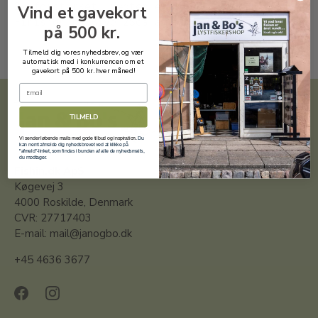
2x forstærket. Vægten er 21gr, længden er 12,8c
Vind et gavekort
Finishen på River2Sea agn er som vanligt helt i
på 500 kr.
Tilmeld dig vores nyhedsbrev, og vær
automatisk med i konkurrencen om et
gavekort på 500 kr. hver måned!
Email
TILMELD
Vi sender løbende mails med gode tilbud og inspiration.
Du
kan nemt afmelde dig nyhedsbrevet ved at klikke på
"afmeld"-linket, som findes i bunden af alle de nyhedsmails,
du modtager.
Fishin.dk ApS
Køgevej 3
4000 Roskilde, Denmark
CVR: 27717403
E-mail: mail@janogbo.dk
+45 4636 3677