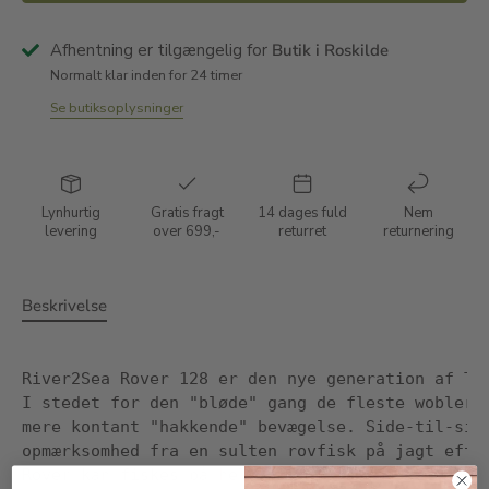
Afhentning er tilgængelig for
Butik i Roskilde
Normalt klar inden for 24 timer
Se butiksoplysninger
Lynhurtig
Gratis fragt
14 dages fuld
Nem
levering
over 699,-
returret
returnering
Beskrivelse
River2Sea Rover 128 er den nye generation af To
I stedet for den "bløde" gang de fleste woblere
mere kontant "hakkende" bevægelse. Side-til-sid
opmærksomhed fra en sulten rovfisk på jagt efte
Rover kan fiskes på helt lavt vand, og er monte