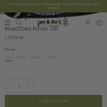
Hop
1-3 dages levering | 4,7 stjerner på Trustpilot | 14 dages fuld
til
returret
indhold
0
River2Sea Rover 128
119,00 kr
Farver
Loon
Perch
Powder
T1000
−
+
TILFØJ TIL KURV