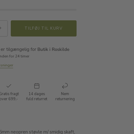
+
TILFØJ TIL KURV
er tilgængelig for
Butik i Roskilde
inden for 24 timer
ysninger
Gratis fragt
14 dages
Nem
over 699,-
fuld returret
returnering
mm neopren støvle m/ smidig skaft,