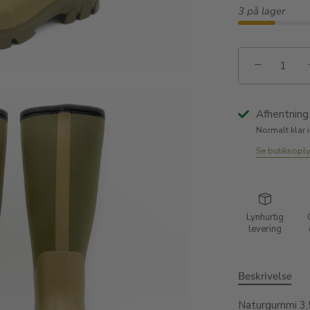
3 på lager
−
Afhentning 
Normalt klar 
Se butiksopl
Lynhurtig
levering
Beskrivelse
Naturgummi 3,5