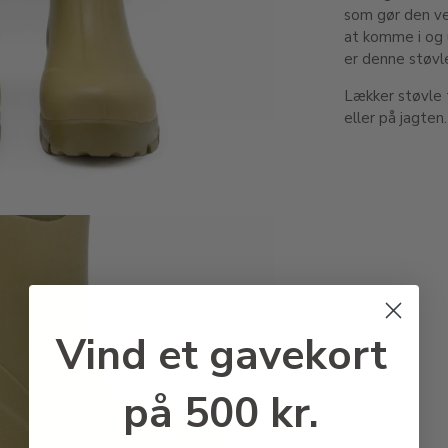
som gør den ve
at komme i og 
er denne støvl
Lækker støvle t
eller på jagten.
Vind et gavekort
på 500 kr.