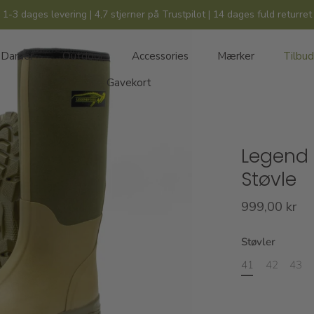
1-3 dages levering | 4,7 stjerner på Trustpilot | 14 dages fuld returret
Damer
Outdoor
Accessories
Mærker
Tilbud
Gavekort
Legend 
Støvle
999,00 kr
Støvler
41
42
43