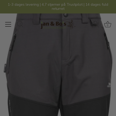
Hop
1-3 dages levering | 4,7 stjerner på Trustpilot | 14 dages fuld
til
returret
indhold
0