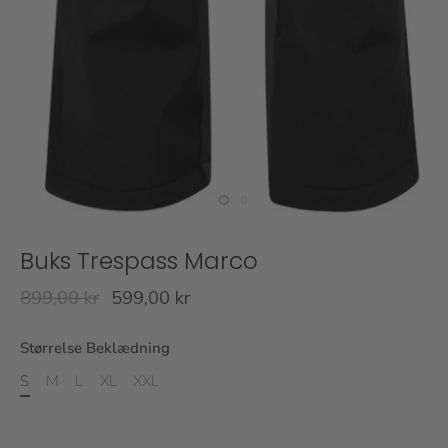
Buks Trespass Marco
899,00 kr
599,00 kr
Størrelse Beklædning
S
M
L
XL
XXL