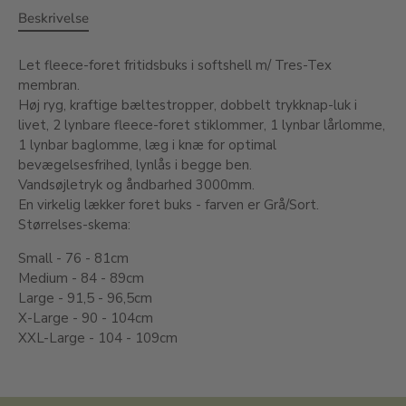
Beskrivelse
Let fleece-foret fritidsbuks i softshell m/ Tres-Tex
membran.
Høj ryg, kraftige bæltestropper, dobbelt trykknap-luk i
livet, 2 lynbare fleece-foret stiklommer, 1 lynbar lårlomme,
1 lynbar baglomme, læg i knæ for optimal
bevægelsesfrihed, lynlås i begge ben.
Vandsøjletryk og åndbarhed 3000mm.
En virkelig lækker foret buks - farven er Grå/Sort.
Størrelses-skema:
Small - 76 - 81cm
Medium - 84 - 89cm
Large - 91,5 - 96,5cm
X-Large - 90 - 104cm
XXL-Large - 104 - 109cm