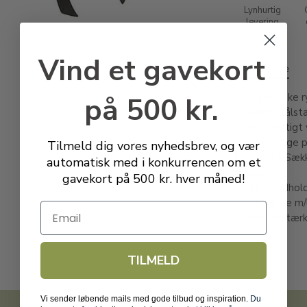
Lynhurtig
levering
Vind et gavekort
Beskrivelse
Den klassiske 
på 500 kr.
Kraftigt stålst
lavet i kraftig
30lt. Kraftige 
Tilmeld dig vores nyhedsbrev, og vær
brystsele. Sæk
automatisk med i konkurrencen om et
separat.
gavekort på 500 kr. hver måned!
Sækken indhold
frontlomme m/l
Email
ekstra forstær
TILMELD
Vi sender løbende mails med gode tilbud og inspiration.
Du