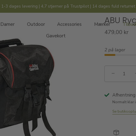
1-3 dages levering | 4,7 stjerner på Trustpilot | 14 dages fuld returret
ABU Ry
Damer
Outdoor
Accessories
Mærker
Tilbud
479,00 kr
Gavekort
2 på lager
−
Afhentning 
Normalt klar 
Se butiksopl