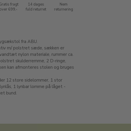
Gratis fragt
14 dages
Nem
over 699,-
fuld returret
returnering
rygsækstol fra ABU.
ativ m/ polstret sæde, sækken er
t vandtæt nylon materiale, rummer ca.
polstret skulderremme, 2 D-ringe,
ken kan afmonteres stolen og bruges
er 12 store sidelommer, 1 stor
ynlås, 1 lynbar lomme på låget -
ket bund.