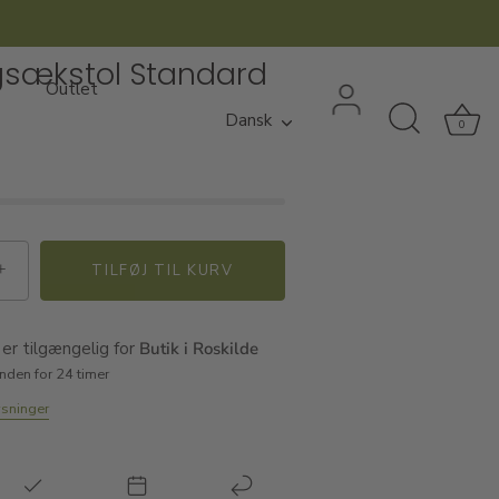
gsækstol Standard
Outlet
Sprog
Dansk
0
+
TILFØJ TIL KURV
er tilgængelig for
Butik i Roskilde
inden for 24 timer
ysninger