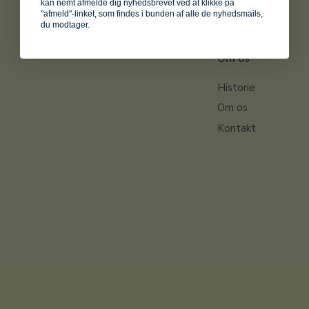
kan nemt afmelde dig nyhedsbrevet ved at klikke på
"afmeld"-linket, som findes i bunden af alle de nyhedsmails,
du modtager.
Om os
Historie
Om os
Kontakt