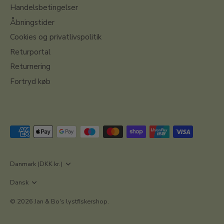
Handelsbetingelser
Åbningstider
Cookies og privatlivspolitik
Returportal
Returnering
Fortryd køb
Valuta
Danmark (DKK kr.)
Sprog
Dansk
© 2026
Jan & Bo's lystfiskershop
.