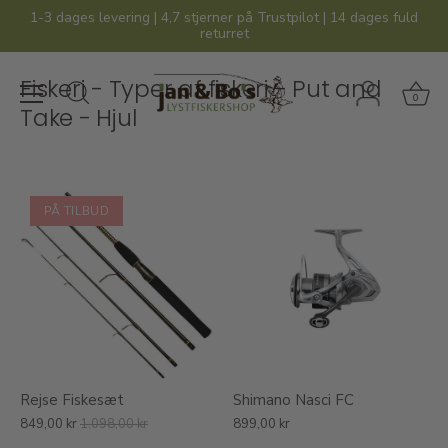
Hop
1-3 dages levering | 4,7 stjerner på Trustpilot | 14 dages fuld
til
returret
indhold
Fiskeri - Typer af fiskeri - Put and
0
Take - Hjul
PÅ TILBUD
Rejse Fiskesæt
Shimano Nasci FC
849,00 kr
1.098,00 kr
899,00 kr